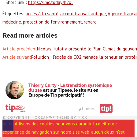
Short link :
https://lmc.today/h2xl
Étiquettes
:
accès à la santé
,
accord transatlantique
,
Agence françai
médecine
,
protection de l'environnement
,
renard
Read more articles
Article précédent
Nicolas Hulot a présenté le Plan Climat du gouve
Article suivant
Pollution : l’excès de CO2 menace la teneur en proté
Thierry Curty - La transition systémique
du 21e
est sur Tipeee, le site #1 en
Europe de Tip participatif !
tip!
9 tipeurs
© COPYRIGHT - OCEANWP THEME BY NICK
Nous utilisons des cookies pour vous garantir la meilleure
expérience de navigation sur notre site web, aucun d'eux n'est