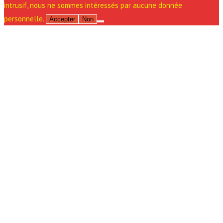
intrusif, nous ne sommes intéressés par aucune donnée
personnelle.
Accepter
Non