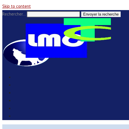
Skip to content
Rechercher…
Envoyer la recherche