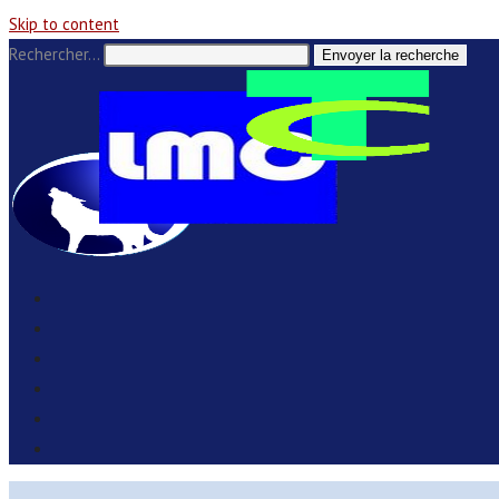
Skip to content
Rechercher…
Envoyer la recherche