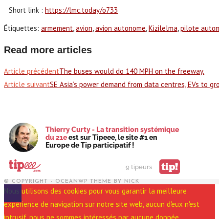
Short link :
https://lmc.today/o733
Étiquettes
:
armement
,
avion
,
avion autonome
,
Kizilelma
,
pilote auto
Read more articles
Article précédent
The buses would do 140 MPH on the freeway.
Article suivant
SE Asia’s power demand from data centres, EVs to gr
Thierry Curty - La transition systémique
du 21e
est sur Tipeee, le site #1 en
Europe de Tip participatif !
tip!
9 tipeurs
© COPYRIGHT - OCEANWP THEME BY NICK
Nous utilisons des cookies pour vous garantir la meilleure
expérience de navigation sur notre site web, aucun d'eux n'est
intrusif, nous ne sommes intéressés par aucune donnée