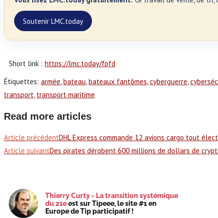
Soutenir LMC.today
Short link :
https://lmc.today/fpfd
Étiquettes
:
armée
,
bateau
,
bateaux fantômes
,
cyberguerre
,
cyberséc
transport
,
transport maritime
Read more articles
Article précédent
DHL Express commande 12 avions cargo tout électr
Article suivant
Des pirates dérobent 600 millions de dollars de cryp
Thierry Curty - La transition systémique
du 21e
est sur Tipeee, le site #1 en
Europe de Tip participatif !