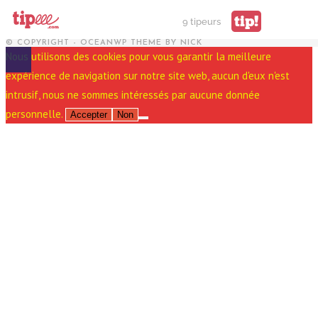
tip!
9 tipeurs
© COPYRIGHT - OCEANWP THEME BY NICK
Nous utilisons des cookies pour vous garantir la meilleure
expérience de navigation sur notre site web, aucun d'eux n'est
intrusif, nous ne sommes intéressés par aucune donnée
personnelle.
Accepter
Non