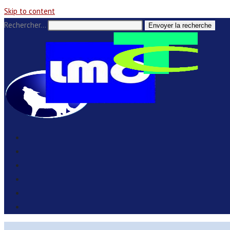
Skip to content
Rechercher…
Envoyer la recherche