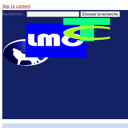
Skip to content
Rechercher…
Envoyer la recherche