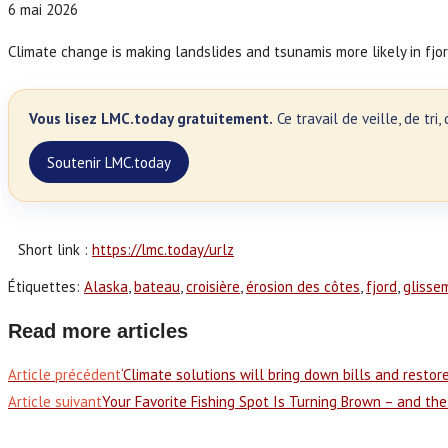
6 mai 2026
Climate change is making landslides and tsunamis more likely in fjo
Vous lisez LMC.today gratuitement.
Ce travail de veille, de tr
Soutenir LMC.today
Short link :
https://lmc.today/urlz
Étiquettes
:
Alaska
,
bateau
,
croisière
,
érosion des côtes
,
fjord
,
glisse
Read more articles
Article précédent
‘Climate solutions will bring down bills and restor
Article suivant
Your Favorite Fishing Spot Is Turning Brown – and the