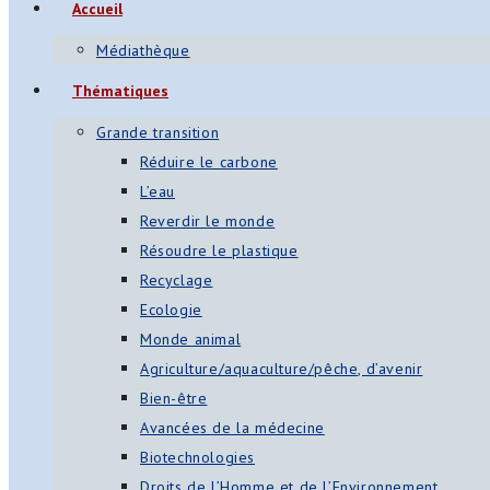
Accueil
s
Médiathèque
App
Thématiques
ger
Grande transition
am
Réduire le carbone
L’eau
st
Reverdir le monde
on
Résoudre le plastique
Recyclage
Ecologie
er
Monde animal
Agriculture/aquaculture/pêche, d’avenir
Bien-être
Avancées de la médecine
Biotechnologies
Droits de l’Homme et de l’Environnement