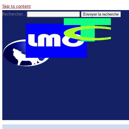
Skip to content
Rechercher…
Envoyer la recherche