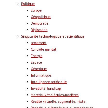
Politique
Europe
Géopolitique
Démocratie
Diplomatie
Singularité technologique et scientifique
armement
Contrôle mental
Énergie
Espace
Génétique
Informatique
Intelligence artificielle
Invalidité, handicap
Matériaux/molécules/matières
Réalité virtuelle, augmentée, mixte
Robotique, cybernétique, automatisation,