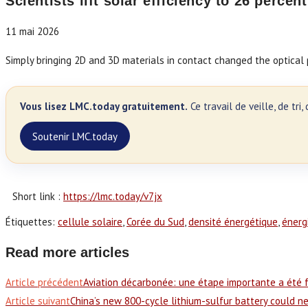
Scientists lift solar efficiency to 26 perce
11 mai 2026
Simply bringing 2D and 3D materials in contact changed the optical
Vous lisez LMC.today gratuitement.
Ce travail de veille, de tr
Soutenir LMC.today
Short link :
https://lmc.today/v7jx
Étiquettes
:
cellule solaire
,
Corée du Sud
,
densité énergétique
,
énerg
Read more articles
Article précédent
Aviation décarbonée: une étape importante a été 
Article suivant
China’s new 800-cycle lithium-sulfur battery could ne