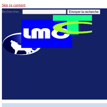
Skip to content
Rechercher…
Envoyer la recherche