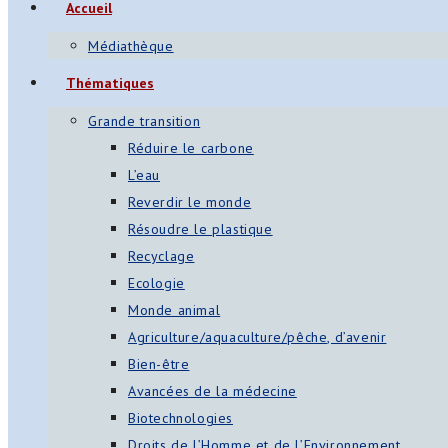
Accueil
s
Médiathèque
App
Thématiques
ger
Grande transition
am
Réduire le carbone
L’eau
st
Reverdir le monde
on
Résoudre le plastique
Recyclage
Ecologie
er
Monde animal
Agriculture/aquaculture/pêche, d’avenir
Bien-être
Avancées de la médecine
Biotechnologies
Droits de l’Homme et de l’Environnement