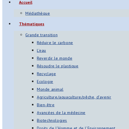
Accueil
s
Médiathèque
App
Thématiques
ger
Grande transition
am
Réduire le carbone
L’eau
st
Reverdir le monde
on
Résoudre le plastique
Recyclage
Ecologie
er
Monde animal
Agriculture/aquaculture/pêche, d’avenir
Bien-être
Avancées de la médecine
Biotechnologies
Droits de l’Homme et de l’Environnement