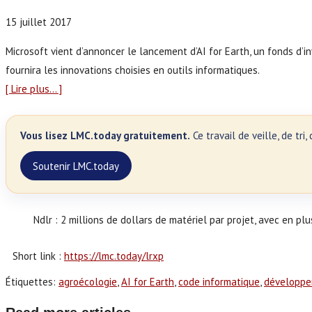
15 juillet 2017
Microsoft vient d’annoncer le lancement d’AI for Earth, un fonds d’i
fournira les innovations choisies en outils informatiques.
[ Lire plus… ]
Vous lisez LMC.today gratuitement.
Ce travail de veille, de tr
Soutenir LMC.today
Ndlr : 2 millions de dollars de matériel par projet, avec en pl
Short link :
https://lmc.today/lrxp
Étiquettes
:
agroécologie
,
AI for Earth
,
code informatique
,
développe