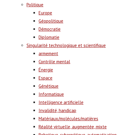
Politique
Europe
Géopolitique
Démocratie
Diplomatie
Singularité technologique et scientifique
armement
Contrôle mental
Énergie
Espace
Génétique
Informatique
Intelligence artificielle
Invalidité, handicap
Matériaux/molécules/matières
Réalité virtuelle, augmentée, mixte
Robotique, cybernétique, automatisation,