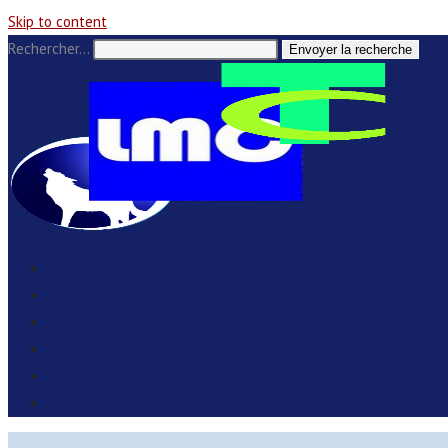
Skip to content
Rechercher…
Envoyer la recherche