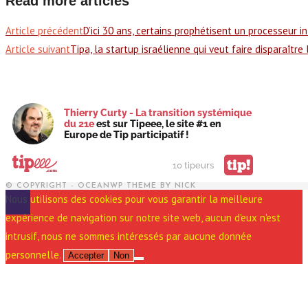
Read more articles
Article précédent
D’ici 30 ans, certains prophétisent un processeur 
Article suivant
Tipa, la startup israélienne qui veut faire disparaître
Thierry Curty - La transition systémique
du 21e
est sur Tipeee, le site #1 en
Europe de Tip participatif !
tip!
10 tipeurs
© COPYRIGHT - OCEANWP THEME BY NICK
Nous utilisons des cookies pour vous garantir la meilleure
expérience de navigation sur notre site web, aucun d'eux n'est
intrusif, nous ne sommes intéressés par aucune donnée
personnelle.
Accepter
Non