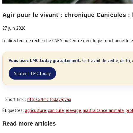
Agir pour le vivant : chronique Canicules :
27 juin 2026
Le directeur de recherche CNRS au Centre d’écologie fonctionnelle et
Vous lisez LMC.today gratuitement.
Ce travail de veille, de tr
Soutenir LMC.today
Short link :
https://lmc.today/gvaa
Étiquettes
:
agriculture
,
canicule
,
élevage
,
maltraitance animale
,
pro
Read more articles