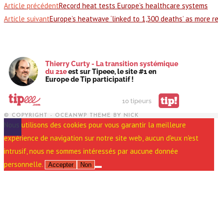
Article précédent
Record heat tests Europe’s healthcare systems
Article suivant
Europe’s heatwave ‘linked to 1,300 deaths’ as more r
Thierry Curty - La transition systémique
du 21e
est sur Tipeee, le site #1 en
Europe de Tip participatif !
tip!
10 tipeurs
© COPYRIGHT - OCEANWP THEME BY NICK
Nous utilisons des cookies pour vous garantir la meilleure
expérience de navigation sur notre site web, aucun d'eux n'est
intrusif, nous ne sommes intéressés par aucune donnée
personnelle.
Accepter
Non