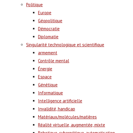
Politique
Europe
Géopolitique
Démocratie
Diplomatie
Singularité technologique et scientifique
armement
Contrôle mental
Énergie
Espace
Génétique
Informatique
Intelligence artificielle
Invalidité, handicap
Matériaux/molécules/matières
Réalité virtuelle, augmentée, mixte
Robotique, cybernétique, automatisation,