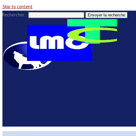
Skip to content
Rechercher…
Envoyer la recherche