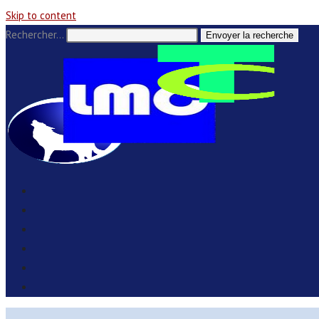
Skip to content
Rechercher…
Envoyer la recherche