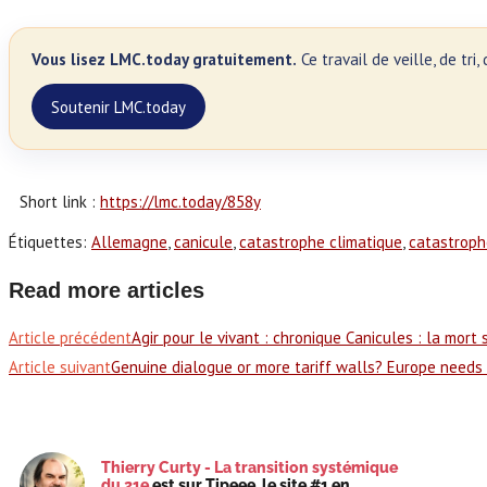
Vous lisez LMC.today gratuitement.
Ce travail de veille, de tr
Soutenir LMC.today
Short link :
https://lmc.today/858y
Étiquettes
:
Allemagne
,
canicule
,
catastrophe climatique
,
catastroph
Read more articles
Article précédent
Agir pour le vivant : chronique Canicules : la mort
Article suivant
Genuine dialogue or more tariff walls? Europe need
Thierry Curty - La transition systémique
du 21e
est sur Tipeee, le site #1 en