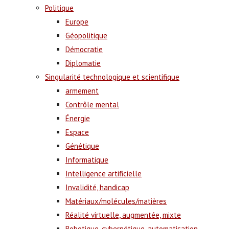
Politique
Europe
Géopolitique
Démocratie
Diplomatie
Singularité technologique et scientifique
armement
Contrôle mental
Énergie
Espace
Génétique
Informatique
Intelligence artificielle
Invalidité, handicap
Matériaux/molécules/matières
Réalité virtuelle, augmentée, mixte
Robotique, cybernétique, automatisation,