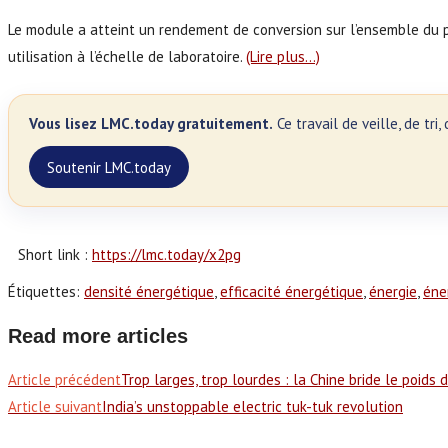
Le module a atteint un rendement de conversion sur l’ensemble du 
utilisation à l’échelle de laboratoire.
(Lire plus…)
Vous lisez LMC.today gratuitement.
Ce travail de veille, de tr
Soutenir LMC.today
Short link :
https://lmc.today/x2pg
Étiquettes
:
densité énergétique
,
efficacité énergétique
,
énergie
,
éne
Read more articles
Article précédent
Trop larges, trop lourdes : la Chine bride le poids
Article suivant
India’s unstoppable electric tuk-tuk revolution