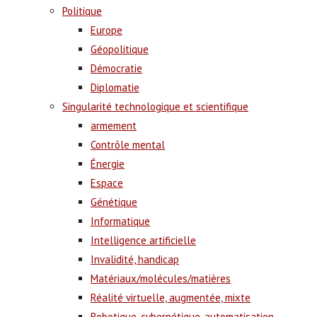
Politique
Europe
Géopolitique
Démocratie
Diplomatie
Singularité technologique et scientifique
armement
Contrôle mental
Énergie
Espace
Génétique
Informatique
Intelligence artificielle
Invalidité, handicap
Matériaux/molécules/matières
Réalité virtuelle, augmentée, mixte
Robotique, cybernétique, automatisation,