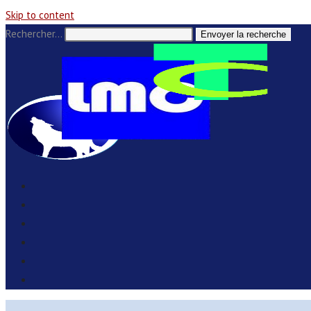
Skip to content
Rechercher…
Envoyer la recherche