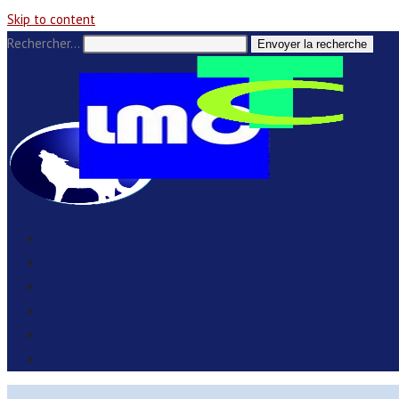
Skip to content
Rechercher…
Envoyer la recherche