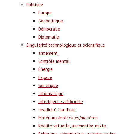
Politique
Europe
Géopolitique
Démocratie
Diplomatie
Singularité technologique et scientifique
armement
Contrôle mental
Énergie
Espace
Génétique
Informatique
Intelligence artificielle
Invalidité, handicap
Matériaux/molécules/matières
Réalité virtuelle, augmentée, mixte
Robotique, cybernétique, automatisation,