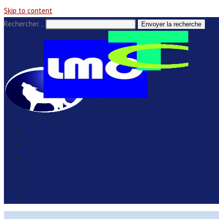
Skip to content
Rechercher…
Envoyer la recherche