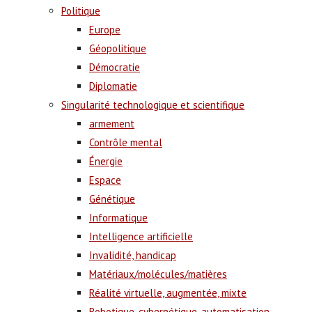
Politique
Europe
Géopolitique
Démocratie
Diplomatie
Singularité technologique et scientifique
armement
Contrôle mental
Énergie
Espace
Génétique
Informatique
Intelligence artificielle
Invalidité, handicap
Matériaux/molécules/matières
Réalité virtuelle, augmentée, mixte
Robotique, cybernétique, automatisation,