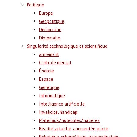
Politique
Europe
Géopolitique
Démocratie
Diplomatie
Singularité technologique et scientifique
armement
Contrôle mental
Énergie
Espace
Génétique
Informatique
Intelligence artificielle
Invalidité, handicap
Matériaux/molécules/matières
Réalité virtuelle, augmentée, mixte
Robotique, cybernétique, automatisation,