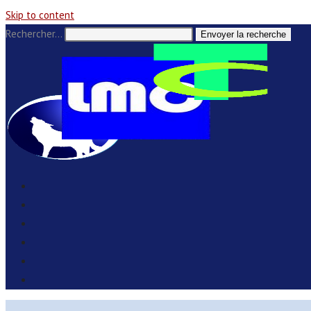
Skip to content
Rechercher…
Envoyer la recherche