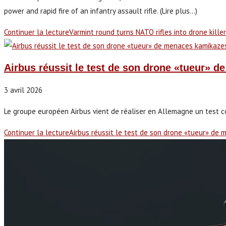
power and rapid fire of an infantry assault rifle. (Lire plus...)
Continuer la lecture
Varmint round turns NATO rifles into drone kille
Airbus réussit le test de son drone «tueur» 
3 avril 2026
Le groupe européen Airbus vient de réaliser en Allemagne un test con
Continuer la lecture
Airbus réussit le test de son drone «tueur» de 