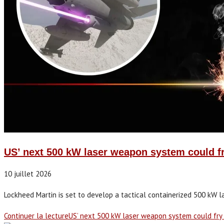
US’ next 500 kW laser weapon system could 
10 juillet 2026
Lockheed Martin is set to develop a tactical containerized 500 kW 
Continuer la lecture
US’ next 500 kW laser weapon system could fr