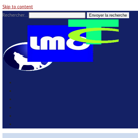
Skip to content
Rechercher…
Envoyer la recherche