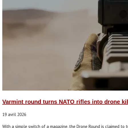
Varmint round turns NATO rifles into drone kil
19 avril 2026
With a simple switch of a magazine, the Drone Round is claimed to 