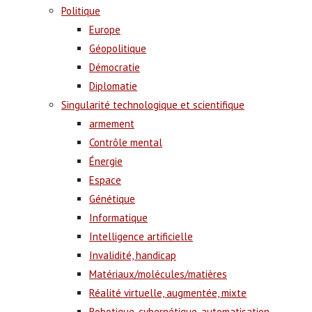
Politique
Europe
Géopolitique
Démocratie
Diplomatie
Singularité technologique et scientifique
armement
Contrôle mental
Énergie
Espace
Génétique
Informatique
Intelligence artificielle
Invalidité, handicap
Matériaux/molécules/matières
Réalité virtuelle, augmentée, mixte
Robotique, cybernétique, automatisation,