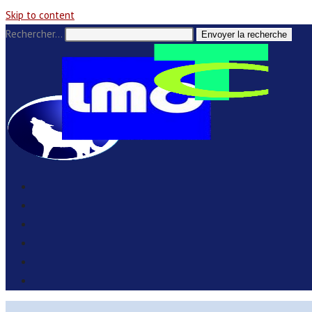
Skip to content
Rechercher…
Envoyer la recherche