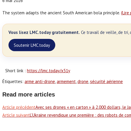
6 mai 2026
The system adapts the ancient South American bola principle.
(Lire
Vous lisez LMC.today gratuitement.
Ce travail de veille, de tr
Soutenir LMC.today
Short link :
https://lmc.today/x51y
Étiquettes
:
arme anti-drone
,
armement
,
drone
,
sécurité aérienne
Read more articles
Article précédent
Avec ses drones « en carton » à 2.000 dollars, le 
Article suivant
L’Ukraine revendique une première : des robots de co