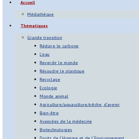
Accueil
s
Médiathèque
App
Thématiques
ger
Grande transition
am
Réduire le carbone
L’eau
st
Reverdir le monde
on
Résoudre le plastique
Recyclage
Ecologie
er
Monde animal
Agriculture/aquaculture/pêche, d’avenir
Bien-être
Avancées de la médecine
Biotechnologies
Droits de l’Homme et de l’Environnement