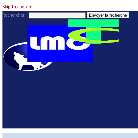
Skip to content
Rechercher…
Envoyer la recherche