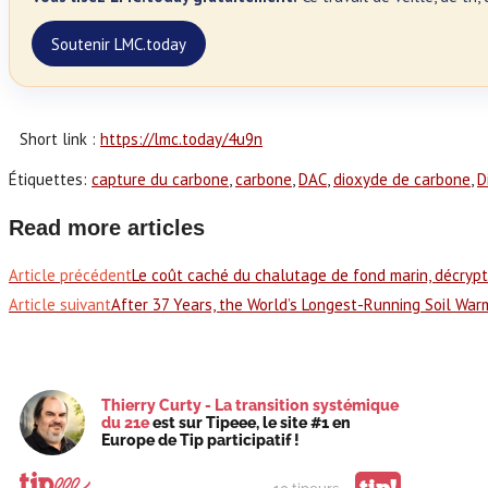
Soutenir LMC.today
Short link :
https://lmc.today/4u9n
Étiquettes
:
capture du carbone
,
carbone
,
DAC
,
dioxyde de carbone
,
D
Read more articles
Article précédent
Le coût caché du chalutage de fond marin, décrypt
Article suivant
After 37 Years, the World’s Longest-Running Soil War
Thierry Curty - La transition systémique
du 21e
est sur Tipeee, le site #1 en
Europe de Tip participatif !