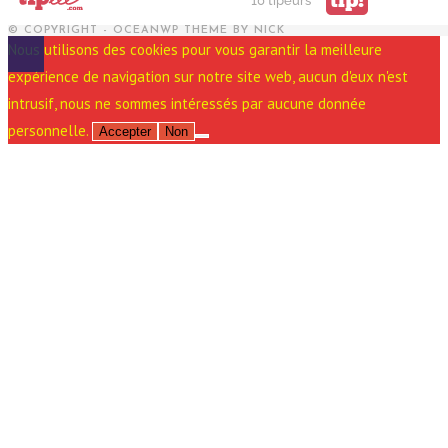
tip!
10 tipeurs
© COPYRIGHT - OCEANWP THEME BY NICK
Nous utilisons des cookies pour vous garantir la meilleure
expérience de navigation sur notre site web, aucun d'eux n'est
intrusif, nous ne sommes intéressés par aucune donnée
personnelle.
Accepter
Non