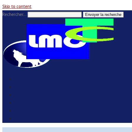
Skip to content
Rechercher…
Envoyer la recherche