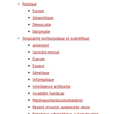
Politique
Europe
Géopolitique
Démocratie
Diplomatie
Singularité technologique et scientifique
armement
Contrôle mental
Énergie
Espace
Génétique
Informatique
Intelligence artificielle
Invalidité, handicap
Matériaux/molécules/matières
Réalité virtuelle, augmentée, mixte
Robotique, cybernétique, automatisation,