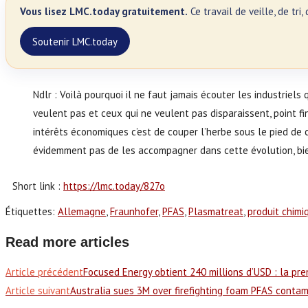
Vous lisez LMC.today gratuitement.
Ce travail de veille, de tr
Soutenir LMC.today
Ndlr : Voilà pourquoi il ne faut jamais écouter les industriels 
veulent pas et ceux qui ne veulent pas disparaissent, point fin
intérêts économiques c’est de couper l’herbe sous le pied de ce
évidemment pas de les accompagner dans cette évolution, bie
Short link :
https://lmc.today/827o
Étiquettes
:
Allemagne
,
Fraunhofer
,
PFAS
,
Plasmatreat
,
produit chimi
Read more articles
Article précédent
Focused Energy obtient 240 millions d’USD : la pr
Article suivant
Australia sues 3M over firefighting foam PFAS contam