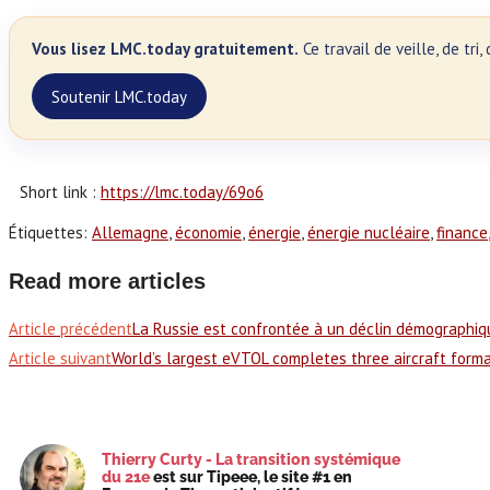
Vous lisez LMC.today gratuitement.
Ce travail de veille, de tr
Soutenir LMC.today
Short link :
https://lmc.today/69o6
Étiquettes
:
Allemagne
,
économie
,
énergie
,
énergie nucléaire
,
finance
,
Read more articles
Article précédent
La Russie est confrontée à un déclin démographi
Article suivant
World’s largest eVTOL completes three aircraft format
Thierry Curty - La transition systémique
du 21e
est sur Tipeee, le site #1 en