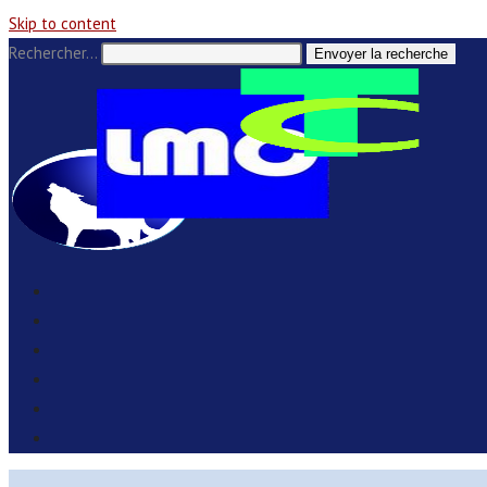
Skip to content
Rechercher…
Envoyer la recherche