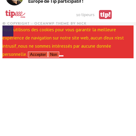
Europe de Tip participatif !
tip!
10 tipeurs
© COPYRIGHT - OCEANWP THEME BY NICK
Nous utilisons des cookies pour vous garantir la meilleure
expérience de navigation sur notre site web, aucun d'eux n'est
intrusif, nous ne sommes intéressés par aucune donnée
personnelle.
Accepter
Non