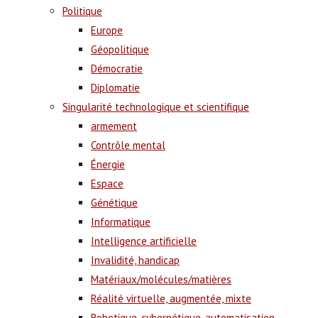
Politique
Europe
Géopolitique
Démocratie
Diplomatie
Singularité technologique et scientifique
armement
Contrôle mental
Énergie
Espace
Génétique
Informatique
Intelligence artificielle
Invalidité, handicap
Matériaux/molécules/matières
Réalité virtuelle, augmentée, mixte
Robotique, cybernétique, automatisation,