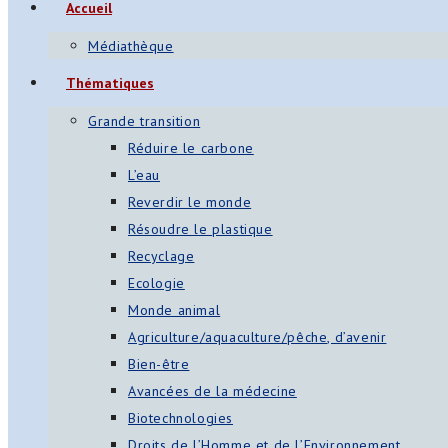
Accueil
s
Médiathèque
App
Thématiques
ger
Grande transition
am
Réduire le carbone
L’eau
st
Reverdir le monde
on
Résoudre le plastique
Recyclage
Ecologie
er
Monde animal
Agriculture/aquaculture/pêche, d’avenir
Bien-être
Avancées de la médecine
Biotechnologies
Droits de l’Homme et de l’Environnement