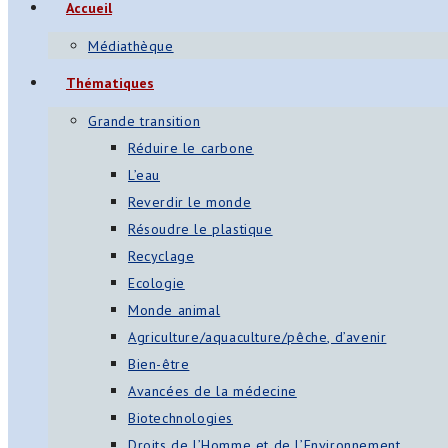
Accueil
s
Médiathèque
App
Thématiques
ger
Grande transition
am
Réduire le carbone
L’eau
st
Reverdir le monde
on
Résoudre le plastique
Recyclage
Ecologie
er
Monde animal
Agriculture/aquaculture/pêche, d’avenir
Bien-être
Avancées de la médecine
Biotechnologies
Droits de l’Homme et de l’Environnement