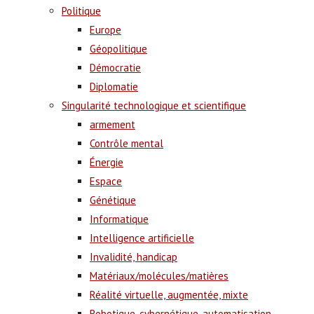
Politique
Europe
Géopolitique
Démocratie
Diplomatie
Singularité technologique et scientifique
armement
Contrôle mental
Énergie
Espace
Génétique
Informatique
Intelligence artificielle
Invalidité, handicap
Matériaux/molécules/matières
Réalité virtuelle, augmentée, mixte
Robotique, cybernétique, automatisation,