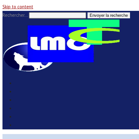
Skip to content
Rechercher…
Envoyer la recherche