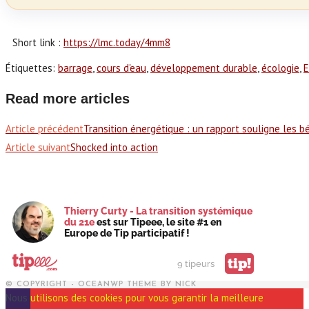
Short link :
https://lmc.today/4mm8
Étiquettes
:
barrage
,
cours d'eau
,
développement durable
,
écologie
,
E
Read more articles
Article précédent
Transition énergétique : un rapport souligne les 
Article suivant
Shocked into action
Thierry Curty - La transition systémique
du 21e
est sur Tipeee, le site #1 en
Europe de Tip participatif !
tip!
9 tipeurs
© COPYRIGHT - OCEANWP THEME BY NICK
Nous utilisons des cookies pour vous garantir la meilleure