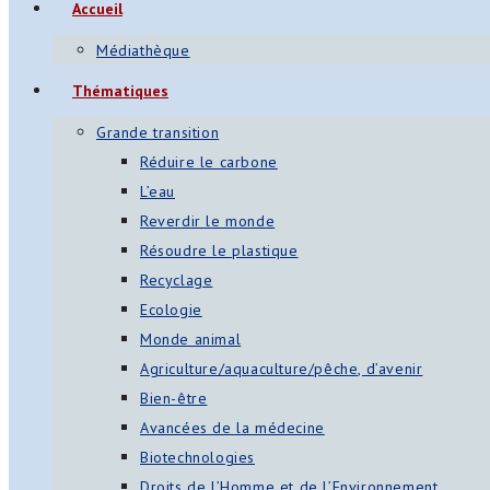
Accueil
s
Médiathèque
App
Thématiques
ger
Grande transition
am
Réduire le carbone
L’eau
st
Reverdir le monde
on
Résoudre le plastique
Recyclage
Ecologie
er
Monde animal
Agriculture/aquaculture/pêche, d’avenir
Bien-être
Avancées de la médecine
Biotechnologies
Droits de l’Homme et de l’Environnement