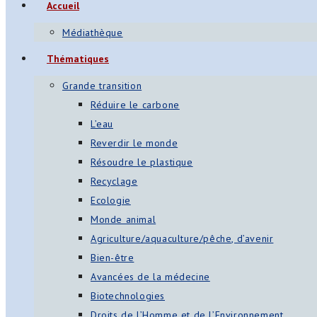
Accueil
s
Médiathèque
App
Thématiques
ger
Grande transition
am
Réduire le carbone
L’eau
st
Reverdir le monde
on
Résoudre le plastique
Recyclage
Ecologie
er
Monde animal
Agriculture/aquaculture/pêche, d’avenir
Bien-être
Avancées de la médecine
Biotechnologies
Droits de l’Homme et de l’Environnement