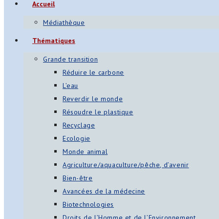
Accueil
s
Médiathèque
App
Thématiques
ger
Grande transition
am
Réduire le carbone
L’eau
st
Reverdir le monde
on
Résoudre le plastique
Recyclage
Ecologie
er
Monde animal
Agriculture/aquaculture/pêche, d’avenir
Bien-être
Avancées de la médecine
Biotechnologies
Droits de l’Homme et de l’Environnement