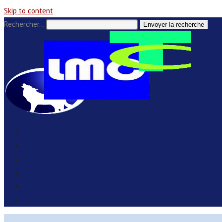
Skip to content
Rechercher…
Envoyer la recherche