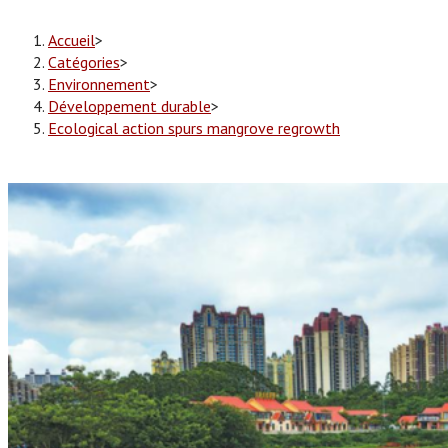
Accueil
>
Catégories
>
Environnement
>
Développement durable
>
Ecological action spurs mangrove regrowth