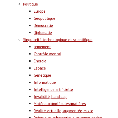
Politique
Europe
Géopolitique
Démocratie
Diplomatie
Singularité technologique et scientifique
armement
Contrôle mental
Énergie
Espace
Génétique
Informatique
Intelligence artificielle
Invalidité, handicap
Matériaux/molécules/matières
Réalité virtuelle, augmentée, mixte
Robotique, cybernétique, automatisation,