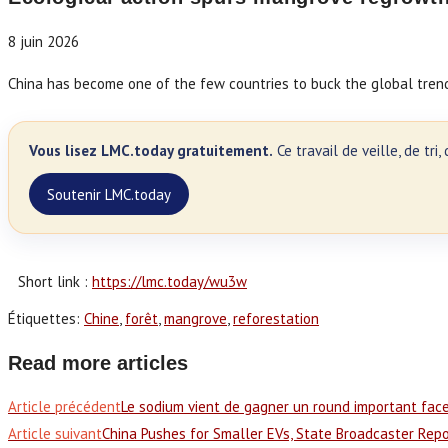
8 juin 2026
China has become one of the few countries to buck the global trend
Vous lisez LMC.today gratuitement.
Ce travail de veille, de tr
Soutenir LMC.today
Short link :
https://lmc.today/wu3w
Étiquettes
:
Chine
,
forêt
,
mangrove
,
reforestation
Read more articles
Article précédent
Le sodium vient de gagner un round important face
Article suivant
China Pushes for Smaller EVs, State Broadcaster Rep