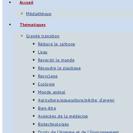
Accueil
s
Médiathèque
App
Thématiques
ger
Grande transition
am
Réduire le carbone
L’eau
st
Reverdir le monde
on
Résoudre le plastique
Recyclage
Ecologie
er
Monde animal
Agriculture/aquaculture/pêche, d’avenir
Bien-être
Avancées de la médecine
Biotechnologies
Droits de l’Homme et de l’Environnement