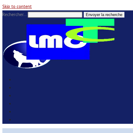
Skip to content
Rechercher…
Envoyer la recherche