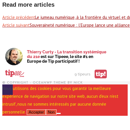
Read more articles
Article précédent
Le jumeau numérique, à la frontière du virtuel et d
Article suivant
Souveraineté numérique : l’Europe lance une alliance
Thierry Curty - La transition systémique
du 21e
est sur Tipeee, le site #1 en
Europe de Tip participatif !
tip!
9 tipeurs
© COPYRIGHT - OCEANWP THEME BY NICK
Nous utilisons des cookies pour vous garantir la meilleure
expérience de navigation sur notre site web, aucun d'eux n'est
intrusif, nous ne sommes intéressés par aucune donnée
personnelle.
Accepter
Non