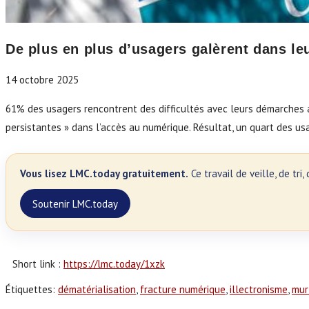
De plus en plus d’usagers galèrent dans le
14 octobre 2025
61% des usagers rencontrent des difficultés avec leurs démarches ad
persistantes » dans l’accès au numérique. Résultat, un quart des us
Vous lisez LMC.today gratuitement.
Ce travail de veille, de tr
Soutenir LMC.today
Short link :
https://lmc.today/1xzk
Étiquettes
:
dématérialisation
,
fracture numérique
,
illectronisme
,
mur