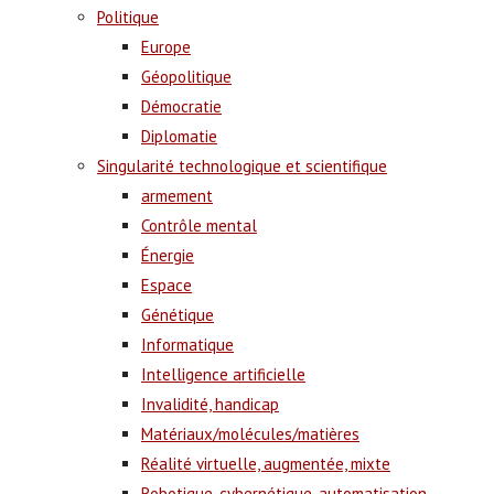
Politique
Europe
Géopolitique
Démocratie
Diplomatie
Singularité technologique et scientifique
armement
Contrôle mental
Énergie
Espace
Génétique
Informatique
Intelligence artificielle
Invalidité, handicap
Matériaux/molécules/matières
Réalité virtuelle, augmentée, mixte
Robotique, cybernétique, automatisation,