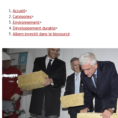
Accueil
>
Catégories
>
Environnement
>
Développement durable
>
Alkern investit dans le biosourcé