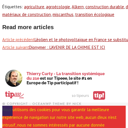
Étiquettes
:
agriculture
,
agroécologie
,
Alkern
,
construction durable
,
d
matériaux de construction
,
miscanthus
,
transition écologique
Read more articles
Article précédent
L’éolien et le photovoltaïque en France se substi
Article suivant
Dionymer : L’AVENIR DE LA CHIMIE EST ICI
Thierry Curty - La transition systémique
du 21e
est sur Tipeee, le site #1 en
Europe de Tip participatif !
tip!
10 tipeurs
© COPYRIGHT - OCEANWP THEME BY NICK
Nous utilisons des cookies pour vous garantir la meilleure
expérience de navigation sur notre site web, aucun d'eux n'est
intrusif, nous ne sommes intéressés par aucune donnée