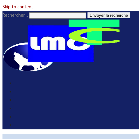
Skip to content
Rechercher…
Envoyer la recherche