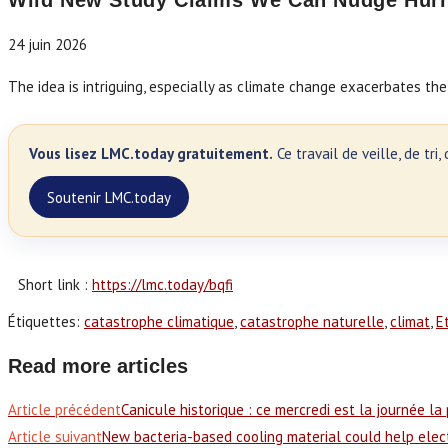
Wild New Study Claims We Can Nudge Hur
24 juin 2026
The idea is intriguing, especially as climate change exacerbates t
Vous lisez LMC.today gratuitement.
Ce travail de veille, de tr
Soutenir LMC.today
Short link :
https://lmc.today/bqfi
Étiquettes
:
catastrophe climatique
,
catastrophe naturelle
,
climat
,
E
Read more articles
Article précédent
Canicule historique : ce mercredi est la journée la
Article suivant
New bacteria-based cooling material could help elect