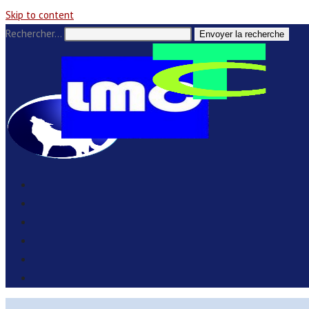
Skip to content
Rechercher…
Envoyer la recherche