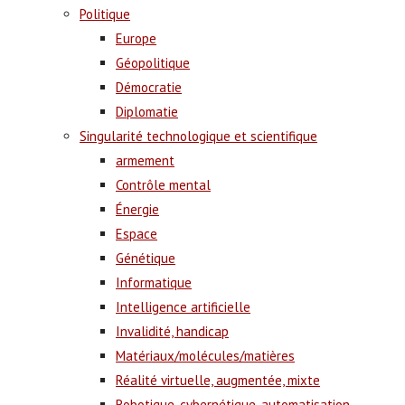
Politique
Europe
Géopolitique
Démocratie
Diplomatie
Singularité technologique et scientifique
armement
Contrôle mental
Énergie
Espace
Génétique
Informatique
Intelligence artificielle
Invalidité, handicap
Matériaux/molécules/matières
Réalité virtuelle, augmentée, mixte
Robotique, cybernétique, automatisation,