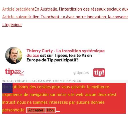
Article précédent
En Australie, l’interdiction des réseaux sociaux a
Article suivant
Julien Tranchant : « Avec notre innovation, la consom
l’Ingénieur
Thierry Curty - La transition systémique
du 21e
est sur Tipeee, le site #1 en
Europe de Tip participatif !
tip!
9 tipeurs
© COPYRIGHT - OCEANWP THEME BY NICK
Nous utilisons des cookies pour vous garantir la meilleure
expérience de navigation sur notre site web, aucun d'eux n'est
intrusif, nous ne sommes intéressés par aucune donnée
personnelle.
Accepter
Non