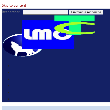
Skip to content
Rechercher…
Envoyer la recherche