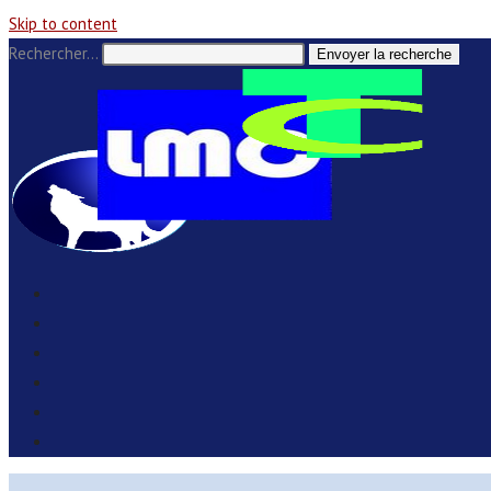
Skip to content
Rechercher…
Envoyer la recherche