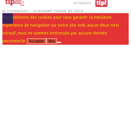
tip!
10 tipeurs
© COPYRIGHT - OCEANWP THEME BY NICK
Nous utilisons des cookies pour vous garantir la meilleure
expérience de navigation sur notre site web, aucun d'eux n'est
intrusif, nous ne sommes intéressés par aucune donnée
personnelle.
Accepter
Non