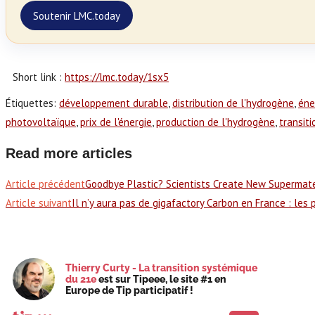
Soutenir LMC.today
Short link :
https://lmc.today/1sx5
Étiquettes
:
développement durable
,
distribution de l'hydrogène
,
éne
photovoltaïque
,
prix de l'énergie
,
production de l'hydrogène
,
transit
Read more articles
Article précédent
Goodbye Plastic? Scientists Create New Supermat
Article suivant
Il n’y aura pas de gigafactory Carbon en France : les 
Thierry Curty - La transition systémique
du 21e
est sur Tipeee, le site #1 en
Europe de Tip participatif !