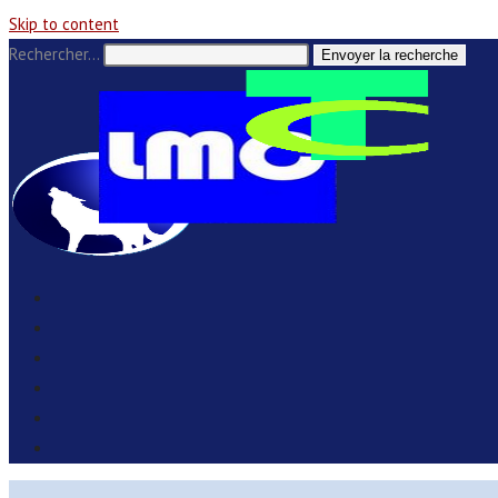
Skip to content
Rechercher…
Envoyer la recherche