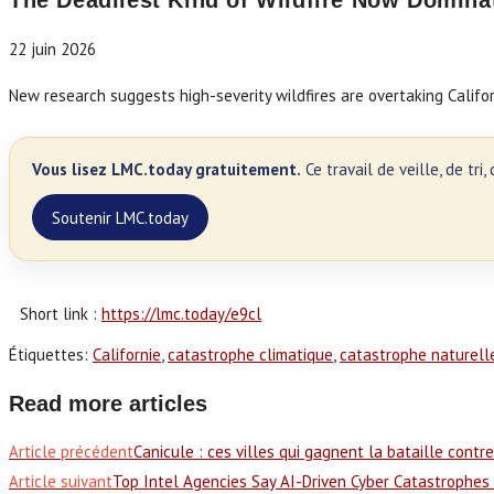
The Deadliest Kind of Wildfire Now Dominat
22 juin 2026
New research suggests high-severity wildfires are overtaking Califor
Vous lisez LMC.today gratuitement.
Ce travail de veille, de tr
Soutenir LMC.today
Short link :
https://lmc.today/e9cl
Étiquettes
:
Californie
,
catastrophe climatique
,
catastrophe naturell
Read more articles
Article précédent
Canicule : ces villes qui gagnent la bataille contre
Article suivant
Top Intel Agencies Say AI-Driven Cyber Catastrophes 