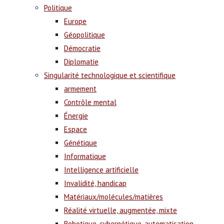
Politique
Europe
Géopolitique
Démocratie
Diplomatie
Singularité technologique et scientifique
armement
Contrôle mental
Énergie
Espace
Génétique
Informatique
Intelligence artificielle
Invalidité, handicap
Matériaux/molécules/matières
Réalité virtuelle, augmentée, mixte
Robotique, cybernétique, automatisation,