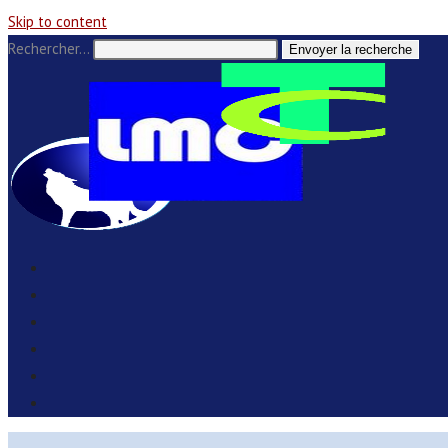
Skip to content
Rechercher…
Envoyer la recherche