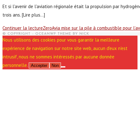
Et si l'avenir de l'aviation régionale était la propulsion par hydrogè
trois ans. [Lire plus...]
Continuer la lecture
ZeroAvia mise sur la pile à combustible pour l’av
© COPYRIGHT - OCEANWP THEME BY NICK
Nous utilisons des cookies pour vous garantir la meilleure
expérience de navigation sur notre site web, aucun d'eux n'est
intrusif, nous ne sommes intéressés par aucune donnée
personnelle.
Accepter
Non