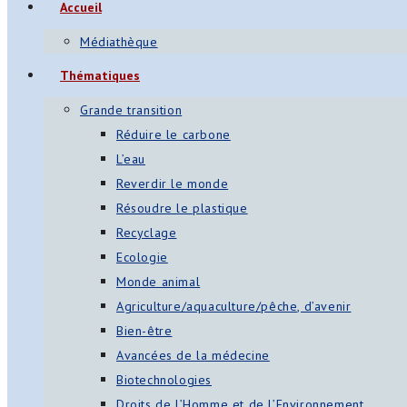
Accueil
s
Médiathèque
App
Thématiques
ger
Grande transition
am
Réduire le carbone
L’eau
st
Reverdir le monde
on
Résoudre le plastique
Recyclage
Ecologie
er
Monde animal
Agriculture/aquaculture/pêche, d’avenir
Bien-être
Avancées de la médecine
Biotechnologies
Droits de l’Homme et de l’Environnement