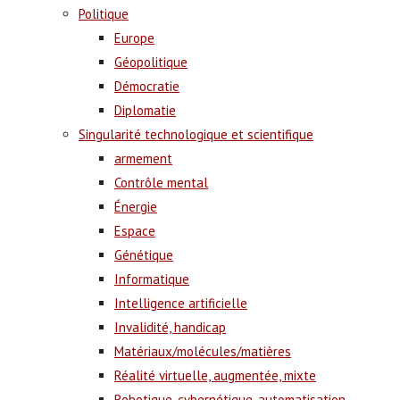
Politique
Europe
Géopolitique
Démocratie
Diplomatie
Singularité technologique et scientifique
armement
Contrôle mental
Énergie
Espace
Génétique
Informatique
Intelligence artificielle
Invalidité, handicap
Matériaux/molécules/matières
Réalité virtuelle, augmentée, mixte
Robotique, cybernétique, automatisation,