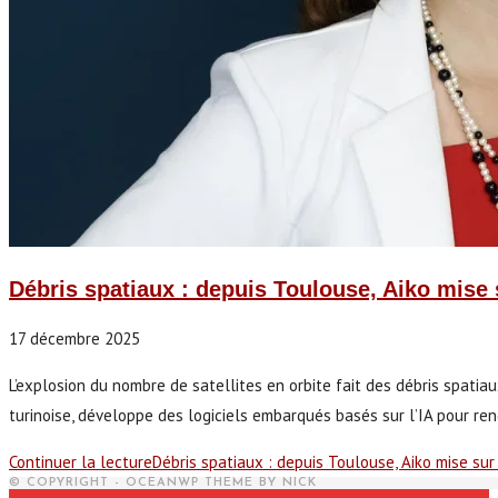
Débris spatiaux : depuis Toulouse, Aiko mise s
17 décembre 2025
L’explosion du nombre de satellites en orbite fait des débris spatiau
turinoise, développe des logiciels embarqués basés sur l’IA pour r
Continuer la lecture
Débris spatiaux : depuis Toulouse, Aiko mise sur 
© COPYRIGHT - OCEANWP THEME BY NICK