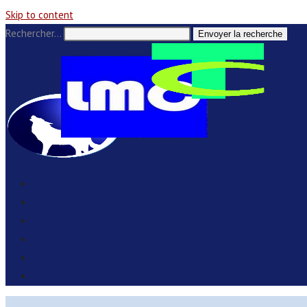
Skip to content
Rechercher…
Envoyer la recherche