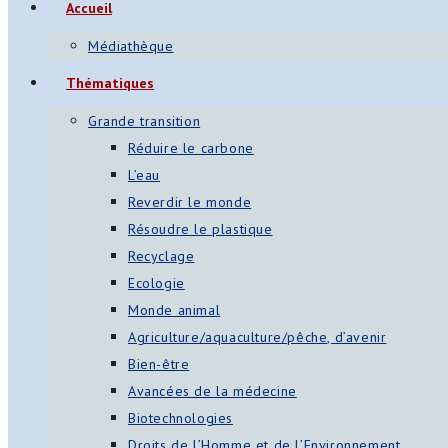
Accueil
s
Médiathèque
App
Thématiques
ger
Grande transition
am
Réduire le carbone
L’eau
st
Reverdir le monde
on
Résoudre le plastique
Recyclage
Ecologie
er
Monde animal
Agriculture/aquaculture/pêche, d’avenir
Bien-être
Avancées de la médecine
Biotechnologies
Droits de l’Homme et de l’Environnement