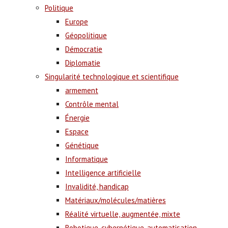
Politique
Europe
Géopolitique
Démocratie
Diplomatie
Singularité technologique et scientifique
armement
Contrôle mental
Énergie
Espace
Génétique
Informatique
Intelligence artificielle
Invalidité, handicap
Matériaux/molécules/matières
Réalité virtuelle, augmentée, mixte
Robotique, cybernétique, automatisation,