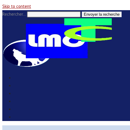
Skip to content
Rechercher…
Envoyer la recherche