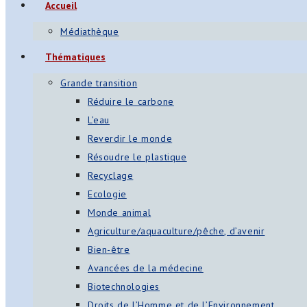
Accueil
s
Médiathèque
App
Thématiques
ger
Grande transition
am
Réduire le carbone
L’eau
st
Reverdir le monde
on
Résoudre le plastique
Recyclage
Ecologie
er
Monde animal
Agriculture/aquaculture/pêche, d’avenir
Bien-être
Avancées de la médecine
Biotechnologies
Droits de l’Homme et de l’Environnement