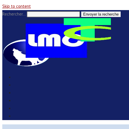
Skip to content
Rechercher…
Envoyer la recherche