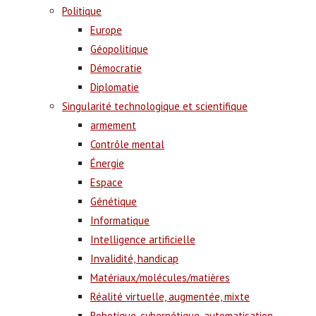
Politique
Europe
Géopolitique
Démocratie
Diplomatie
Singularité technologique et scientifique
armement
Contrôle mental
Énergie
Espace
Génétique
Informatique
Intelligence artificielle
Invalidité, handicap
Matériaux/molécules/matières
Réalité virtuelle, augmentée, mixte
Robotique, cybernétique, automatisation,