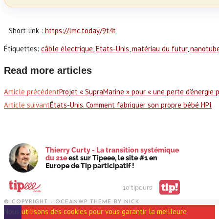
Short link :
https://lmc.today/9t4t
Étiquettes
:
câble électrique
,
Etats-Unis
,
matériau du futur
,
nanotub
Read more articles
Article précédent
Projet « SupraMarine » pour « une perte d’énergie 
Article suivant
États-Unis. Comment fabriquer son propre bébé HPI
Thierry Curty - La transition systémique
du 21e
est sur Tipeee, le site #1 en
Europe de Tip participatif !
tip!
10 tipeurs
© COPYRIGHT - OCEANWP THEME BY NICK
Nous utilisons des cookies pour vous garantir la meilleure