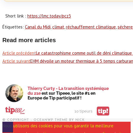
Short link :
https://lmc.today/pcz3
Étiquettes
:
Canal du Midi
,
climat
,
réchauffement climatique
,
séchere
Read more articles
Article précédent
Le catastrophisme comme outil de déni climatique
Article suivant
EHM dévoile un moteur thermique à 5 temps carburan
Thierry Curty - La transition systémique
du 21e
est sur Tipeee, le site #1 en
Europe de Tip participatif !
tip!
10 tipeurs
© COPYRIGHT - OCEANWP THEME BY NICK
Nous utilisons des cookies pour vous garantir la meilleure