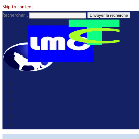
Skip to content
Rechercher…
Envoyer la recherche