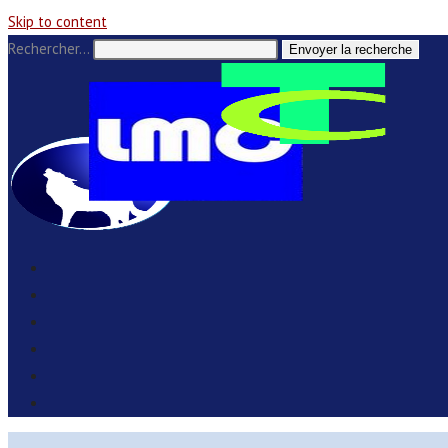
Skip to content
Rechercher…
Envoyer la recherche