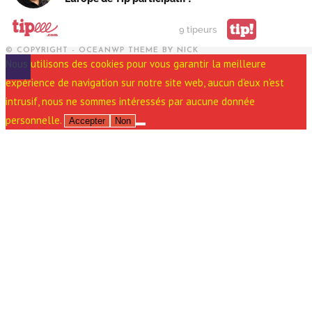
tip!
9 tipeurs
© COPYRIGHT - OCEANWP THEME BY NICK
Nous utilisons des cookies pour vous garantir la meilleure
expérience de navigation sur notre site web, aucun d'eux n'est
intrusif, nous ne sommes intéressés par aucune donnée
personnelle.
Accepter
Non