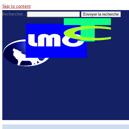
Skip to content
Rechercher…
Envoyer la recherche