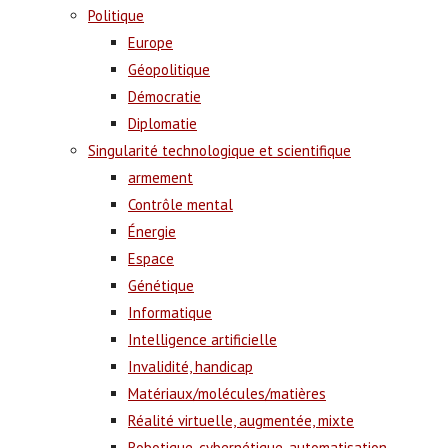
Politique
Europe
Géopolitique
Démocratie
Diplomatie
Singularité technologique et scientifique
armement
Contrôle mental
Énergie
Espace
Génétique
Informatique
Intelligence artificielle
Invalidité, handicap
Matériaux/molécules/matières
Réalité virtuelle, augmentée, mixte
Robotique, cybernétique, automatisation,