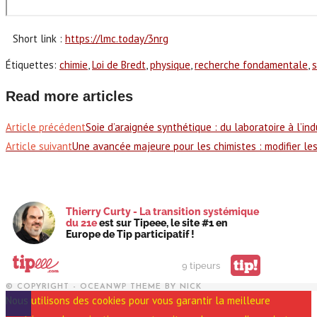
Short link :
https://lmc.today/3nrg
Étiquettes
:
chimie
,
Loi de Bredt
,
physique
,
recherche fondamentale
,
Read more articles
Article précédent
Soie d’araignée synthétique : du laboratoire à l’ind
Article suivant
Une avancée majeure pour les chimistes : modifier les
Thierry Curty - La transition systémique
du 21e
est sur Tipeee, le site #1 en
Europe de Tip participatif !
tip!
9 tipeurs
© COPYRIGHT - OCEANWP THEME BY NICK
Nous utilisons des cookies pour vous garantir la meilleure