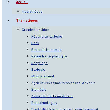
Accueil
s
Médiathèque
App
Thématiques
ger
Grande transition
am
Réduire le carbone
L’eau
st
Reverdir le monde
on
Résoudre le plastique
Recyclage
Ecologie
er
Monde animal
Agriculture/aquaculture/pêche, d’avenir
Bien-être
Avancées de la médecine
Biotechnologies
Droits de l’Homme et de l’Environnement