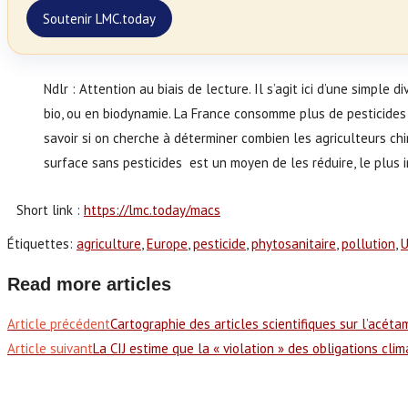
Soutenir LMC.today
Ndlr : Attention au biais de lecture. Il s’agit ici d’une simple
bio, ou en biodynamie. La France consomme plus de pesticides 
savoir si on cherche à déterminer combien les agriculteurs c
surface sans pesticides est un moyen de les réduire, le plus 
Short link :
https://lmc.today/macs
Étiquettes
:
agriculture
,
Europe
,
pesticide
,
phytosanitaire
,
pollution
,
U
Read more articles
Article précédent
Cartographie des articles scientifiques sur l’acéta
Article suivant
La CIJ estime que la « violation » des obligations cli