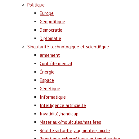
Politique
Europe
Géopolitique
Démocratie
Diplomatie
Singularité technologique et scientifique
armement
Contrôle mental
Énergie
Espace
Génétique
Informatique
Intelligence artificielle
Invalidité, handicap
Matériaux/molécules/matières
Réalité virtuelle, augmentée, mixte
Robotique, cybernétique, automatisation,