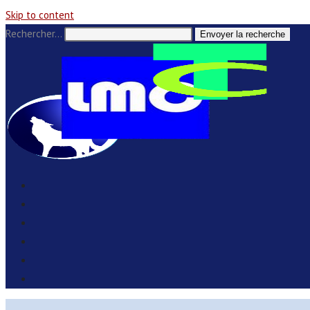
Skip to content
Rechercher…
Envoyer la recherche