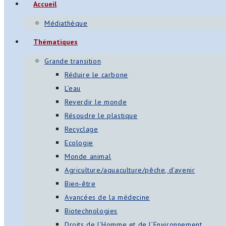
Accueil
s
Médiathèque
App
Thématiques
ger
Grande transition
am
Réduire le carbone
L’eau
st
Reverdir le monde
on
Résoudre le plastique
Recyclage
Ecologie
er
Monde animal
Agriculture/aquaculture/pêche, d’avenir
Bien-être
Avancées de la médecine
Biotechnologies
Droits de l’Homme et de l’Environnement