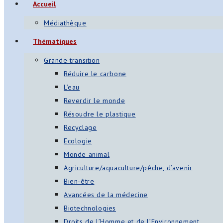
Accueil
s
Médiathèque
App
Thématiques
ger
Grande transition
am
Réduire le carbone
L’eau
st
Reverdir le monde
on
Résoudre le plastique
Recyclage
Ecologie
er
Monde animal
Agriculture/aquaculture/pêche, d’avenir
Bien-être
Avancées de la médecine
Biotechnologies
Droits de l’Homme et de l’Environnement